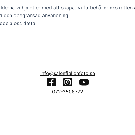
bilderna vi hjälpt er med att skapa. Vi förbehåller oss rätt
ri och obegränsad användning.
eddela oss detta.
info@salenfjallenfoto.se
072-2506772